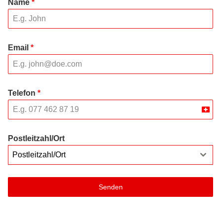
Name
*
Email
*
Telefon
*
Swit
+41
Postleitzahl/Ort
Postleitzahl/Ort
Senden