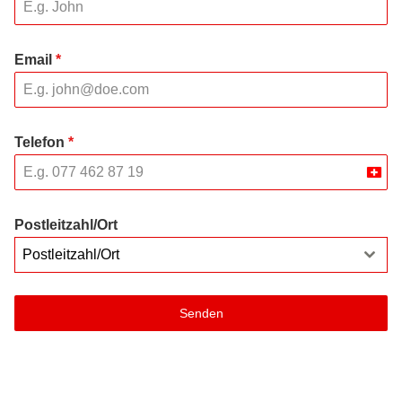
Email
*
Telefon
*
Swit
+41
Postleitzahl/Ort
Postleitzahl/Ort
Senden