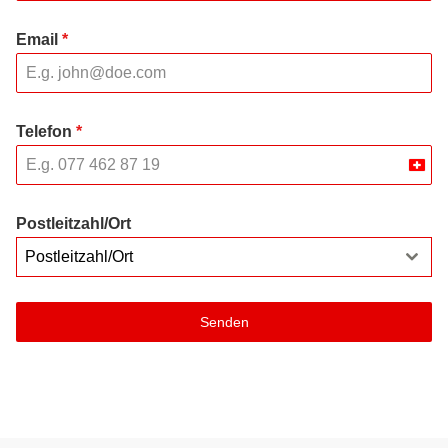
Email
*
Telefon
*
Swit
+41
Postleitzahl/Ort
Postleitzahl/Ort
Senden