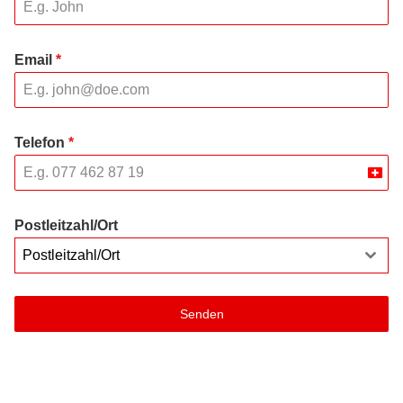
Email
*
Telefon
*
Swit
+41
Postleitzahl/Ort
Postleitzahl/Ort
Senden