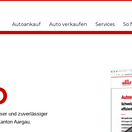
Autoankauf
Auto verkaufen
Services
So 
O
öser und zuverlässiger
Kanton Aargau.