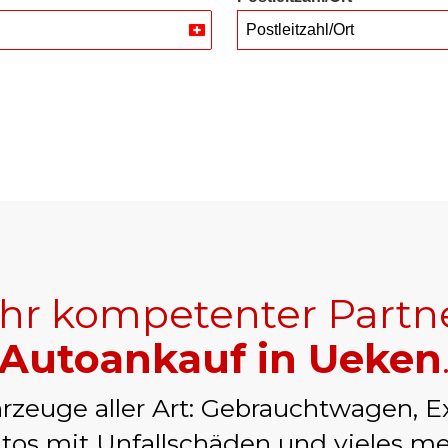
Postleitzahl/Ort
Switzerland
+41
Ihr kompetenter Partn
Autoankauf in Ueken
rzeuge aller Art: Gebrauchtwagen, E
tos mit Unfallschäden und vieles me