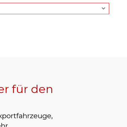
er für den
.
xportfahrzeuge,
hr.