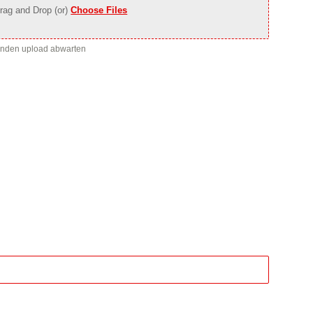
rag and Drop (or)
Choose Files
enden upload abwarten