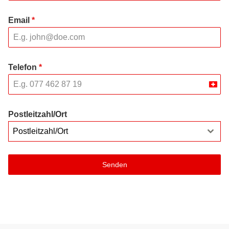
Email
*
Telefon
*
Swit
+41
Postleitzahl/Ort
Postleitzahl/Ort
Senden