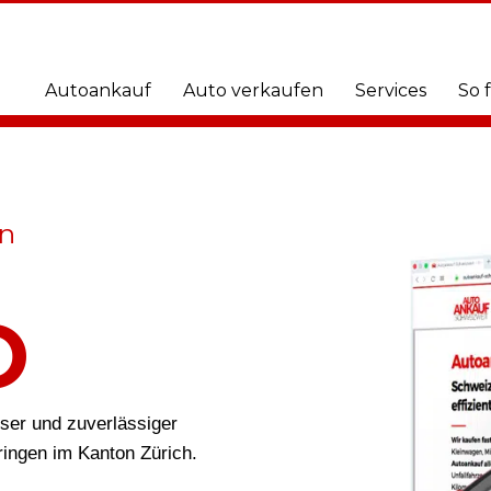
Autoankauf
Auto verkaufen
Services
So 
en
O
öser und zuverlässiger
ringen im Kanton Zürich.