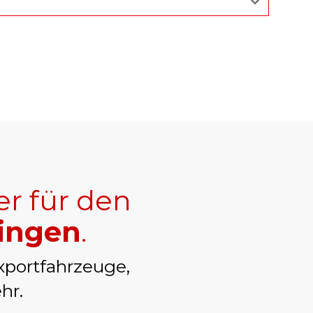
er für den
ringen
.
xportfahrzeuge,
hr.