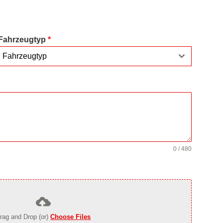
Fahrzeugtyp
*
Fahrzeugtyp
0 / 480
rag and Drop (or)
Choose Files