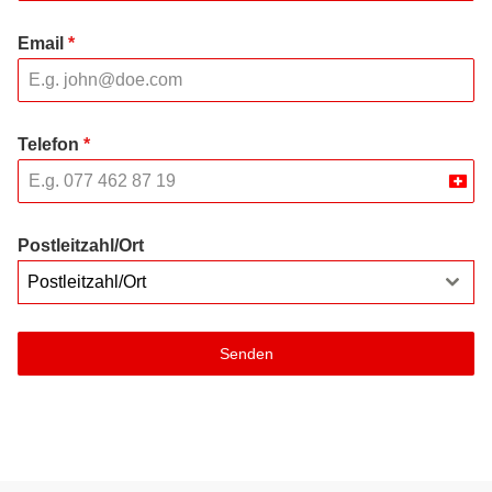
Email
*
Telefon
*
Swit
+41
Postleitzahl/Ort
Postleitzahl/Ort
Senden