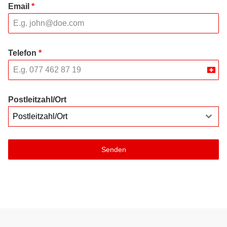
Email
*
Telefon
*
Swit
+41
Postleitzahl/Ort
Postleitzahl/Ort
Senden