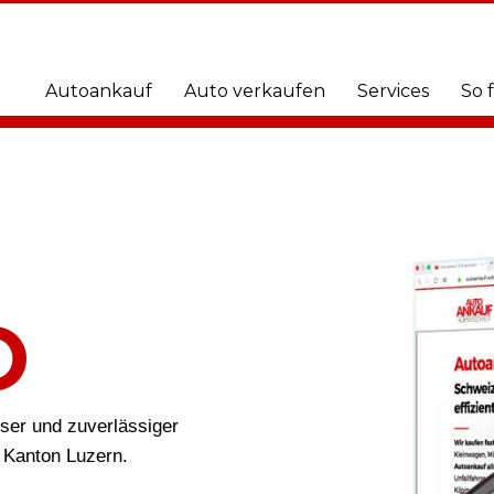
Autoankauf
Auto verkaufen
Services
So 
O
öser und zuverlässiger
 Kanton Luzern.