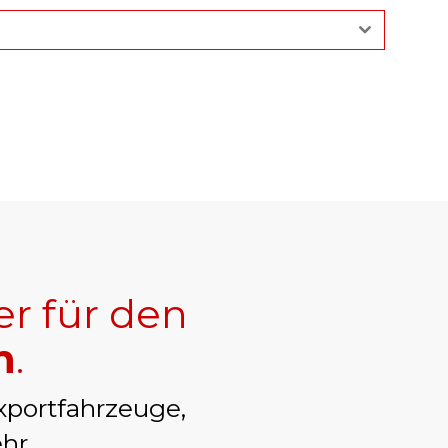
er für den
n
.
xportfahrzeuge,
hr.