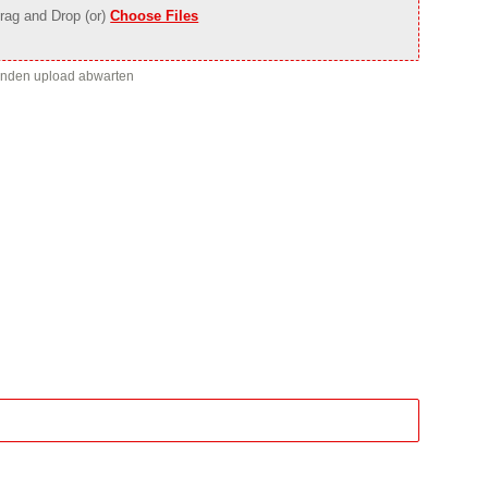
rag and Drop (or)
Choose Files
enden upload abwarten