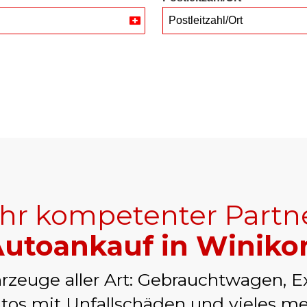
Postleitzahl/Ort
Switzerland
+41
Ihr kompetenter Partn
utoankauf in Winiko
rzeuge aller Art: Gebrauchtwagen, E
tos mit Unfallschäden und vieles me