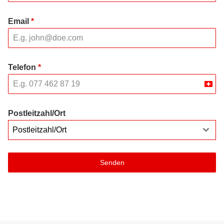
Email
*
Telefon
*
Swit
+41
Postleitzahl/Ort
Postleitzahl/Ort
Senden