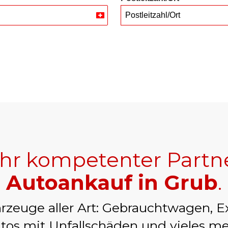
Postleitzahl/Ort
Switzerland
+41
Ihr kompetenter Partn
Autoankauf in Grub
.
rzeuge aller Art: Gebrauchtwagen, E
tos mit Unfallschäden und vieles me