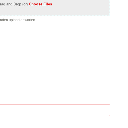
rag and Drop (or)
Choose Files
enden upload abwarten