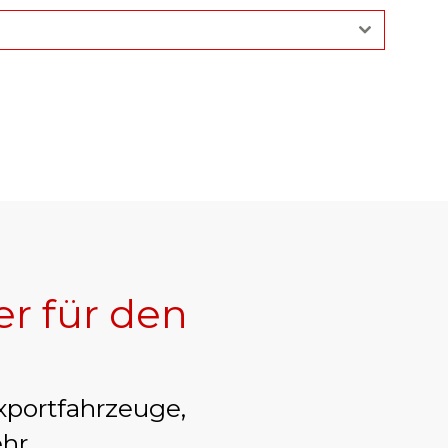
er für den
xportfahrzeuge,
hr.