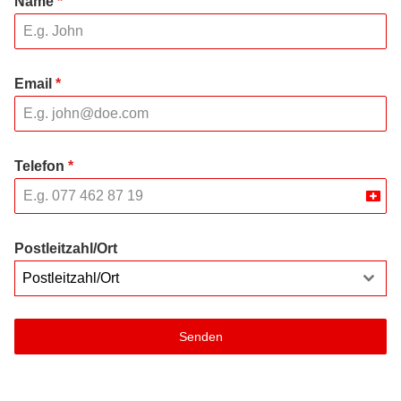
Name
*
Email
*
Telefon
*
Swit
+41
Postleitzahl/Ort
Postleitzahl/Ort
Senden