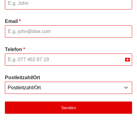
Email
*
Telefon
*
Swit
+41
Postleitzahl/Ort
Postleitzahl/Ort
Senden