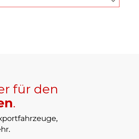
er für den
en
.
xportfahrzeuge,
hr.