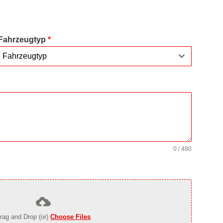
Fahrzeugtyp
*
Fahrzeugtyp
0 / 480
rag and Drop (or)
Choose Files