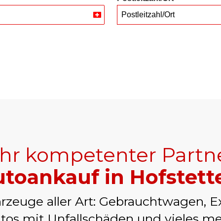
Postleitzahl/Ort
Switzerland
+41
Ihr kompetenter Partn
toankauf in Hofstett
rzeuge aller Art: Gebrauchtwagen, E
tos mit Unfallschäden und vieles me