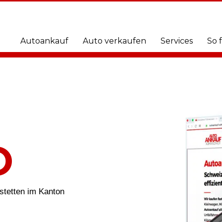
Autoankauf
Auto verkaufen
Services
So 
O
fstetten im Kanton