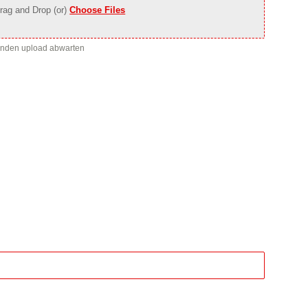
rag and Drop (or)
Choose Files
enden upload abwarten