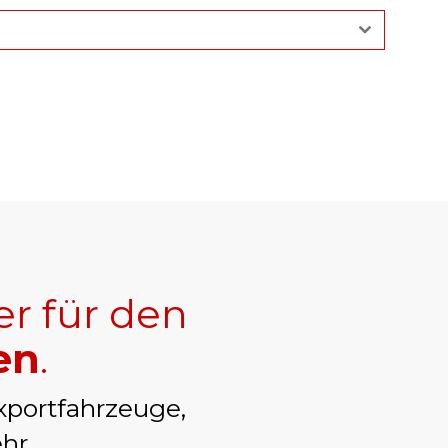
er für den
en
.
xportfahrzeuge,
hr.