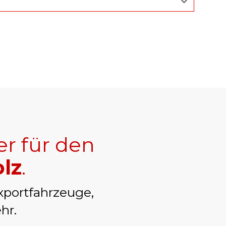
er für den
lz
.
xportfahrzeuge,
hr.