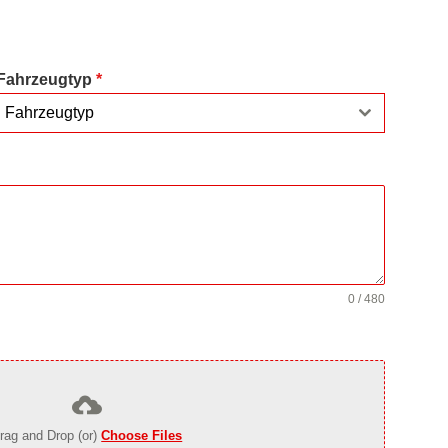
Fahrzeugtyp
*
Fahrzeugtyp
0 / 480
rag and Drop (or)
Choose Files