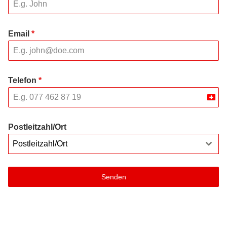
Email
*
Telefon
*
Swit
+41
Postleitzahl/Ort
Postleitzahl/Ort
Senden