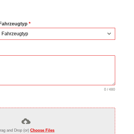
Fahrzeugtyp
*
Fahrzeugtyp
0 / 480
rag and Drop (or)
Choose Files