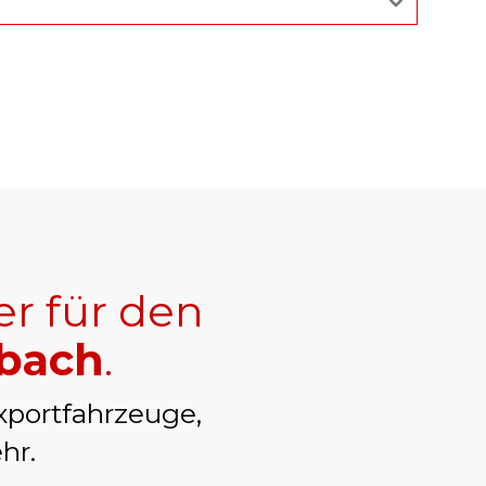
er für den
nbach
.
xportfahrzeuge,
hr.