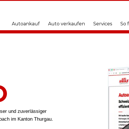
Autoankauf
Auto verkaufen
Services
So 
O
öser und zuverlässiger
nbach im Kanton Thurgau.