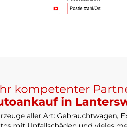
Postleitzahl/Ort
Switzerland
+41
Ihr kompetenter Partn
toankauf in Lantersw
rzeuge aller Art: Gebrauchtwagen, E
tos mit Unfallschäden und vieles me