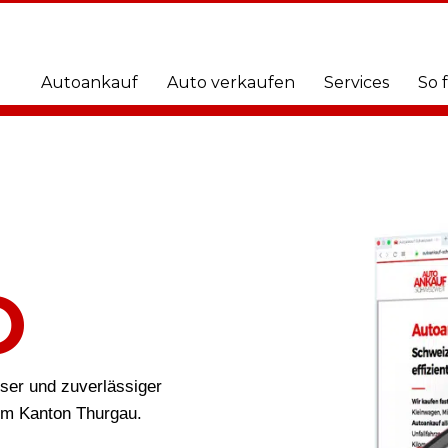
Autoankauf
Auto verkaufen
Services
So 
O
öser und zuverlässiger
 im Kanton Thurgau.