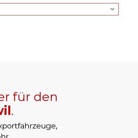
er für den
il
.
xportfahrzeuge,
hr.