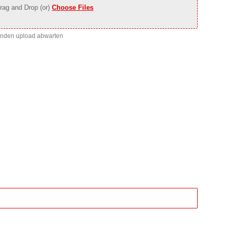
rag and Drop (or)
Choose Files
enden upload abwarten