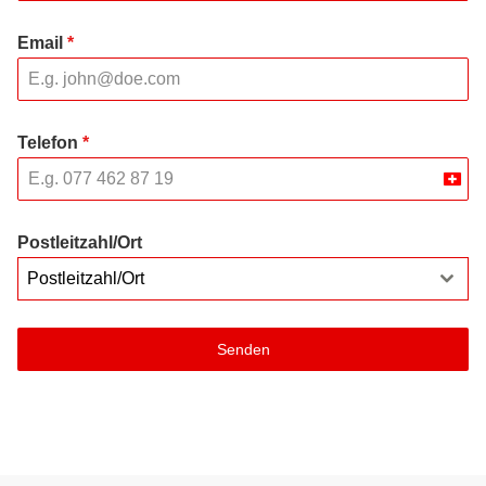
Email
*
Telefon
*
Swit
+41
Postleitzahl/Ort
Postleitzahl/Ort
Senden