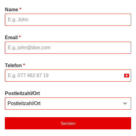
Name
*
Email
*
Telefon
*
Swit
+41
Postleitzahl/Ort
Postleitzahl/Ort
Senden