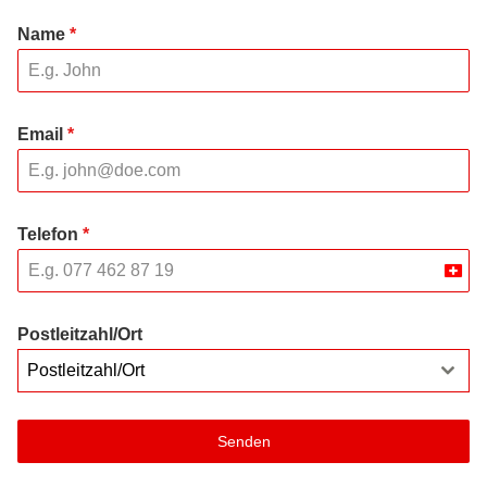
Name
*
Email
*
Telefon
*
Swit
+41
Postleitzahl/Ort
Postleitzahl/Ort
Senden