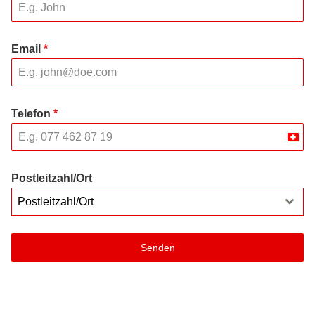
Email
*
Telefon
*
Swit
+41
Postleitzahl/Ort
Postleitzahl/Ort
Senden