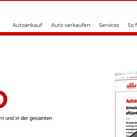
Autoankauf
Auto verkaufen
Services
So 
O
urn und in der gesamten