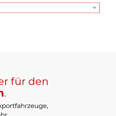
er für den
h
.
xportfahrzeuge,
hr.