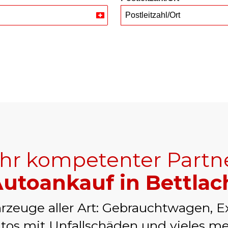
Postleitzahl/Ort
Switzerland
+41
Ihr kompetenter Partn
utoankauf in Bettlac
rzeuge aller Art: Gebrauchtwagen, E
tos mit Unfallschäden und vieles me