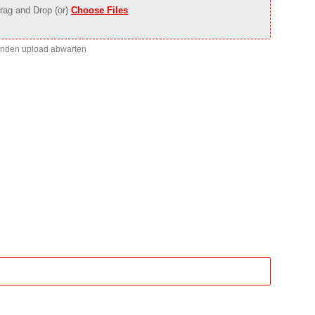
rag and Drop (or)
Choose Files
enden upload abwarten