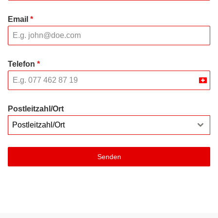
Email
*
Telefon
*
Swit
+41
Postleitzahl/Ort
Postleitzahl/Ort
Senden