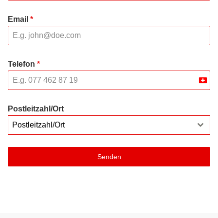
Email
*
Telefon
*
Swit
+41
Postleitzahl/Ort
Postleitzahl/Ort
Senden