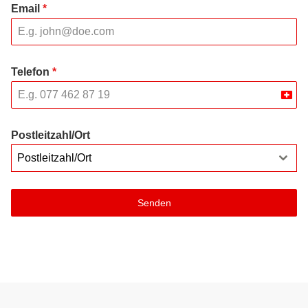
Email
*
Telefon
*
Swit
+41
Postleitzahl/Ort
Postleitzahl/Ort
Senden