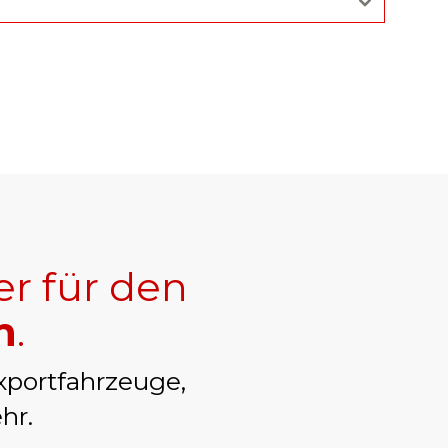
er für den
h
.
xportfahrzeuge,
hr.