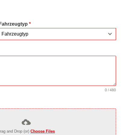
Fahrzeugtyp
*
Fahrzeugtyp
0 / 480
rag and Drop (or)
Choose Files