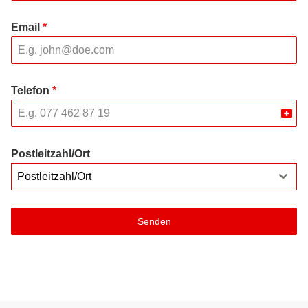
Email
*
Telefon
*
Swit
+41
Postleitzahl/Ort
Postleitzahl/Ort
Senden