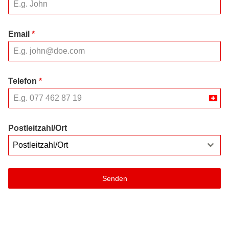
Email
*
Telefon
*
Swit
+41
Postleitzahl/Ort
Postleitzahl/Ort
Senden