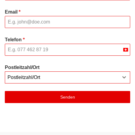
Email
*
Telefon
*
Swit
+41
Postleitzahl/Ort
Postleitzahl/Ort
Senden