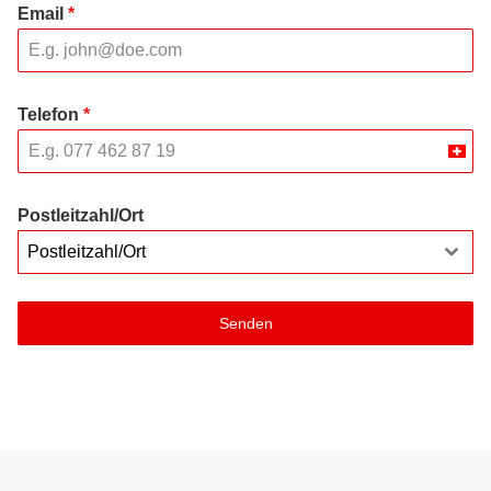
Email
*
Telefon
*
Swit
+41
Postleitzahl/Ort
Postleitzahl/Ort
Senden