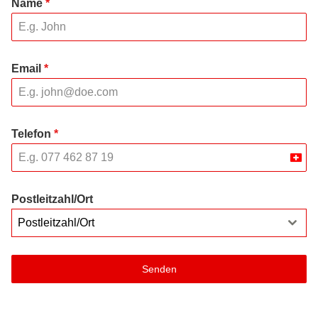
Name
*
Email
*
Telefon
*
Swit
+41
Postleitzahl/Ort
Postleitzahl/Ort
Senden