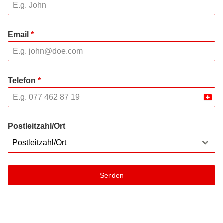
Email
*
Telefon
*
Swit
+41
Postleitzahl/Ort
Postleitzahl/Ort
Senden