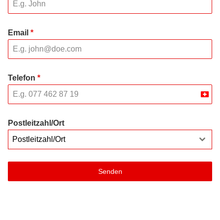
Email
*
Telefon
*
Swit
+41
Postleitzahl/Ort
Postleitzahl/Ort
Senden