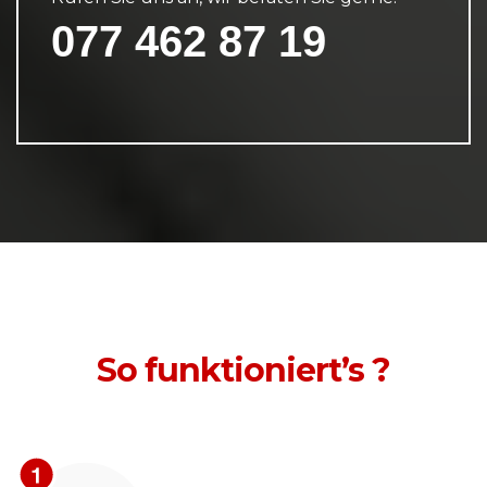
077 462 87 19
So funktioniert’s ?