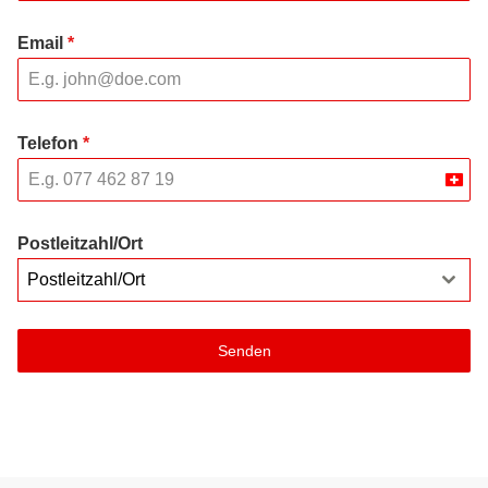
Email
*
Telefon
*
Swit
+41
Postleitzahl/Ort
Postleitzahl/Ort
Senden