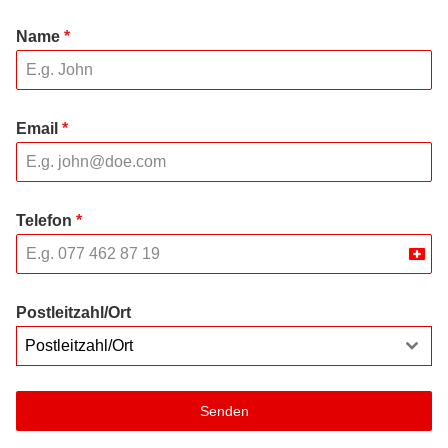
Name
*
Email
*
Telefon
*
Swit
+41
Postleitzahl/Ort
Postleitzahl/Ort
Senden