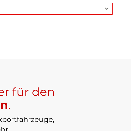
er für den
en
.
xportfahrzeuge,
hr.