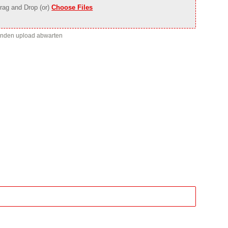
rag and Drop (or)
Choose Files
enden upload abwarten