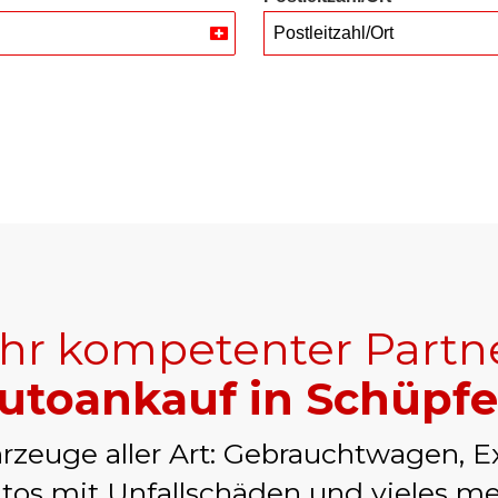
Postleitzahl/Ort
Switzerland
+41
Ihr kompetenter Partn
utoankauf in Schüpf
rzeuge aller Art: Gebrauchtwagen, E
tos mit Unfallschäden und vieles me