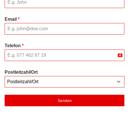
Email
*
Telefon
*
Swit
+41
Postleitzahl/Ort
Postleitzahl/Ort
Senden