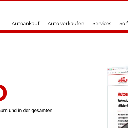
Autoankauf
Auto verkaufen
Services
So 
O
thurn und in der gesamten