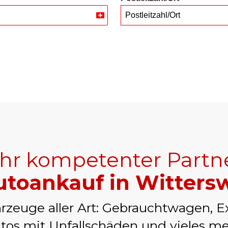
Postleitzahl/Ort
Switzerland
+41
Ihr kompetenter Partn
toankauf in Wittersw
rzeuge aller Art: Gebrauchtwagen, E
tos mit Unfallschäden und vieles me