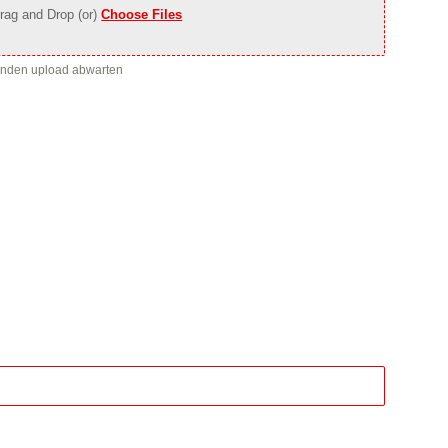
rag and Drop (or)
Choose Files
enden upload abwarten