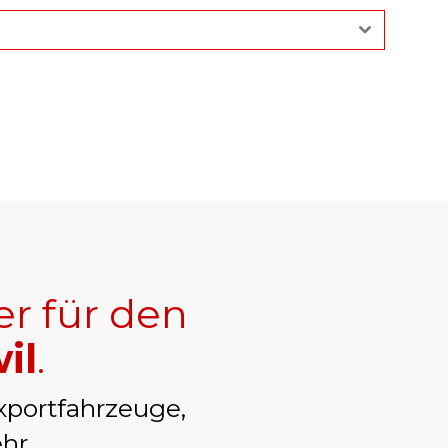
er für den
il
.
xportfahrzeuge,
hr.