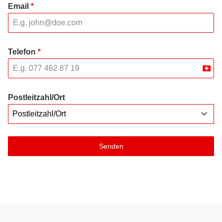
Email
*
Telefon
*
Swit
+41
Postleitzahl/Ort
Postleitzahl/Ort
Senden