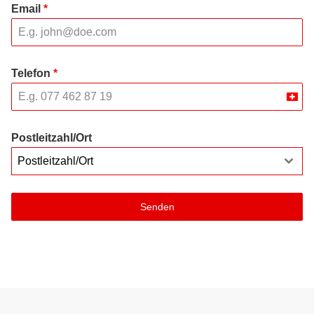
Email
*
Telefon
*
Swit
+41
Postleitzahl/Ort
Postleitzahl/Ort
Senden