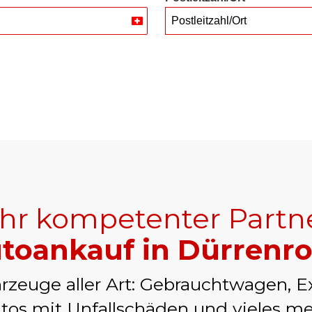
Postleitzahl/Ort
Switzerland
+41
Ihr kompetenter Partn
toankauf in Dürrenr
rzeuge aller Art: Gebrauchtwagen, E
tos mit Unfallschäden und vieles me