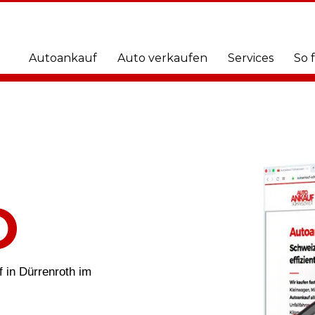
Autoankauf
Auto verkaufen
Services
So 
O
f in Dürrenroth im