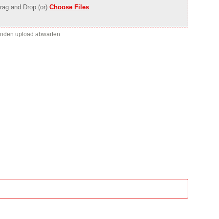
rag and Drop (or)
Choose Files
enden upload abwarten