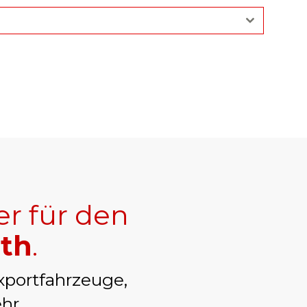
er für den
oth
.
xportfahrzeuge,
hr.