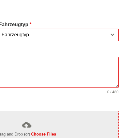
Fahrzeugtyp
*
Fahrzeugtyp
0 / 480
rag and Drop (or)
Choose Files