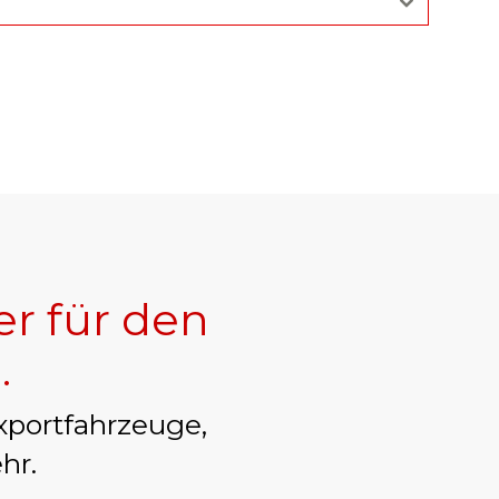
er für den
h
.
xportfahrzeuge,
hr.