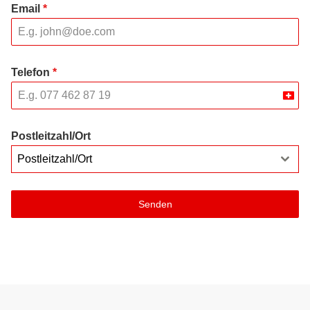
Email
*
Telefon
*
Swit
+41
Postleitzahl/Ort
Postleitzahl/Ort
Senden