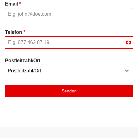
Email
*
Telefon
*
Swit
+41
Postleitzahl/Ort
Postleitzahl/Ort
Senden