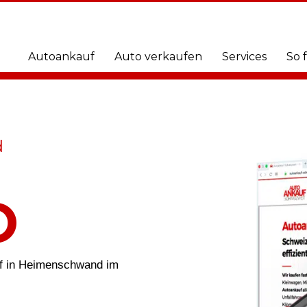
Autoankauf
Auto verkaufen
Services
So 
d
O
uf in Heimenschwand im