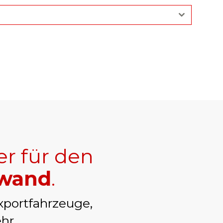
er für den
hwand
.
xportfahrzeuge,
hr.