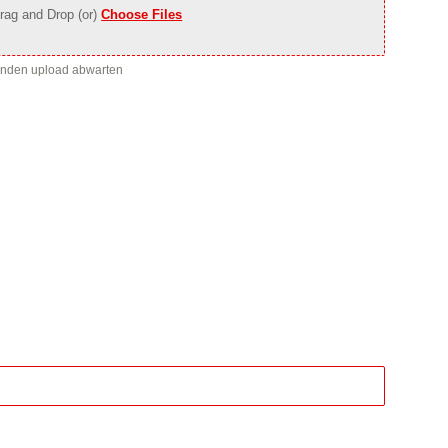
rag and Drop (or)
Choose Files
enden upload abwarten