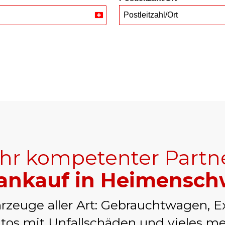
Postleitzahl/Ort
Switzerland
+41
Ihr kompetenter Partn
ankauf in Heimensc
rzeuge aller Art: Gebrauchtwagen, E
tos mit Unfallschäden und vieles me