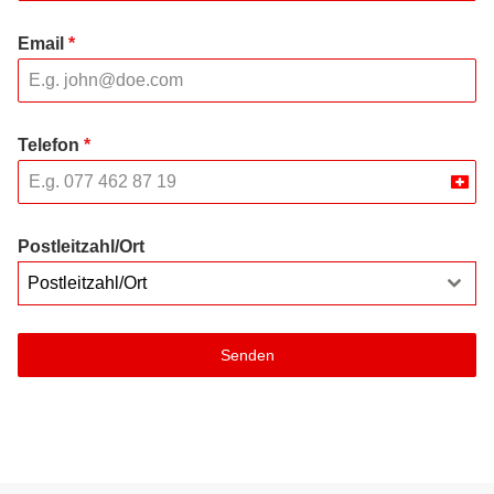
Email
*
Telefon
*
Swit
+41
Postleitzahl/Ort
Postleitzahl/Ort
Senden