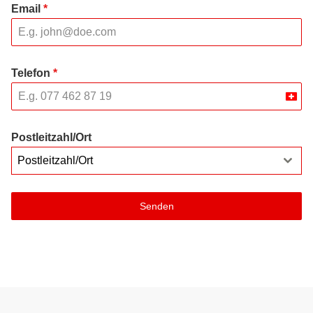
Email
*
Telefon
*
Swit
+41
Postleitzahl/Ort
Postleitzahl/Ort
Senden